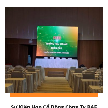
Sự Kiện Họp Cổ Đông Công Ty BAF