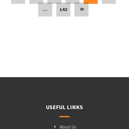
…
142
USEFUL LINKS
About Us