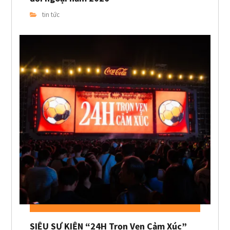
tin tức
SIÊU SỰ KIỆN “24H Trọn Vẹn Cảm Xúc”