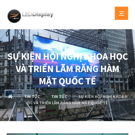
SỰ KIỆN HỘI NGHỊ KHOA HỌC
VÀ TRIỂN LÃM RĂNG HÀM
MẶT QUỐC TẾ
TIN TỨC
TIN TỨC
SỰ KIỆN HỘI NGHỊ KHOA H
ỌC VÀ TRIỂN LÃM RĂNG HÀM MẶT QUỐC TẾ