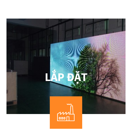
LẮP ĐẶT