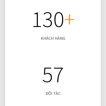
130
+
KHÁCH HÀNG
57
ĐỐI TÁC