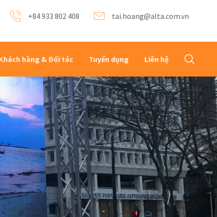
+84 933 802 408
tai.hoang@alta.com.vn
Khách hàng & Đối tác
Tuyển dụng
Liên hệ