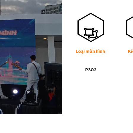
Loại màn hình
Kí
P3O2