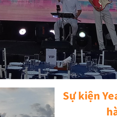
Sự kiện Ye
h