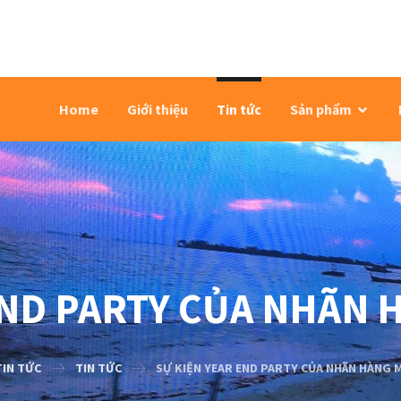
Home
Giới thiệu
Tin tức
Sản phẩm
END PARTY CỦA NHÃN
TIN TỨC
TIN TỨC
SỰ KIỆN YEAR END PARTY CỦA NHÃN HÀNG