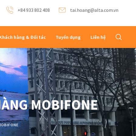
+84 933 802 408
tai.hoang@alta.com.vn
Khách hàng & Đối tác
Tuyển dụng
Liên hệ
 HÀNG MOBIFONE
 MOBIFONE