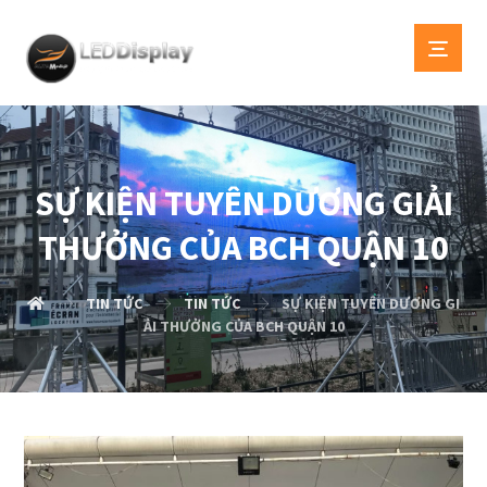
SỰ KIỆN TUYÊN DƯƠNG GIẢI
THƯỞNG CỦA BCH QUẬN 10
TIN TỨC
TIN TỨC
SỰ KIỆN TUYÊN DƯƠNG GI
ẢI THƯỞNG CỦA BCH QUẬN 10