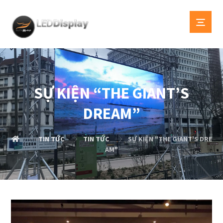
SỰ KIỆN “THE GIANT’S
DREAM”
TIN TỨC
TIN TỨC
SỰ KIỆN "THE GIANT'S DRE
AM"