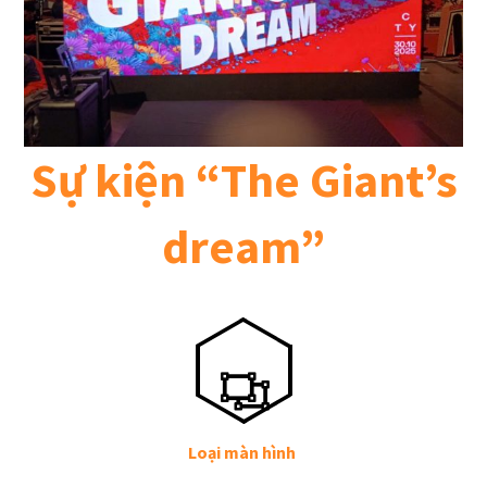
Sự kiện “The Giant’s
dream”
Loại màn hình