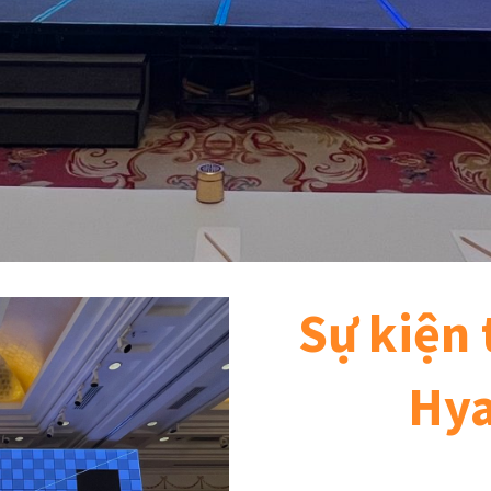
Sự kiện 
Hya