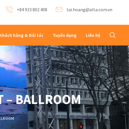
+84 933 802 408
tai.hoang@alta.com.vn
Khách hàng & Đối tác
Tuyển dụng
Liên hệ
T – BALLROOM
ALLROOM