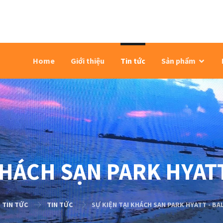
Home
Giới thiệu
Tin tức
Sản phẩm
 KHÁCH SẠN PARK HYAT
TIN TỨC
TIN TỨC
SỰ KIỆN TẠI KHÁCH SẠN PARK HYATT - B