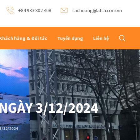
+84 933 802 408
tai.hoang@alta.com.vn
Khách hàng & Đối tác
Tuyển dụng
Liên hệ
NGÀY 3/12/2024
/12/2024