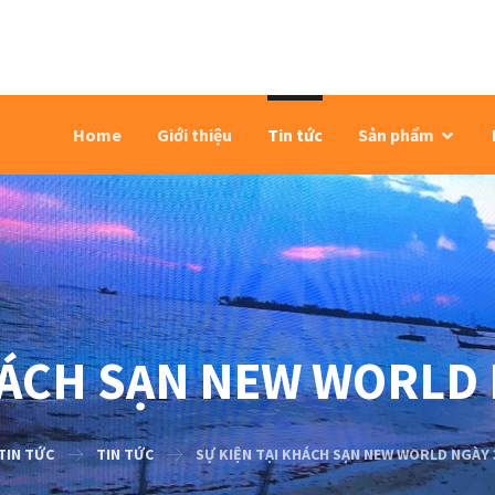
Home
Giới thiệu
Tin tức
Sản phẩm
HÁCH SẠN NEW WORLD 
TIN TỨC
TIN TỨC
SỰ KIỆN TẠI KHÁCH SẠN NEW WORLD NGÀY 3