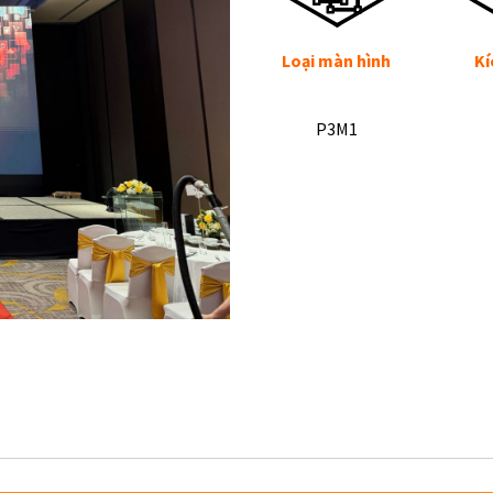
Loại màn hình
Kí
P3M1