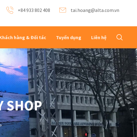
+84 933 802 408
tai.hoang@alta.com.vn
Khách hàng & Đối tác
Tuyển dụng
Liên hệ
Y SHOP
P