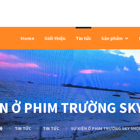
Home
Giới thiệu
Tin tức
Sản phẩm
ỆN Ở PHIM TRƯỜNG SK
TIN TỨC
TIN TỨC
SỰ KIỆN Ở PHIM TRƯỜNG SKY SHO