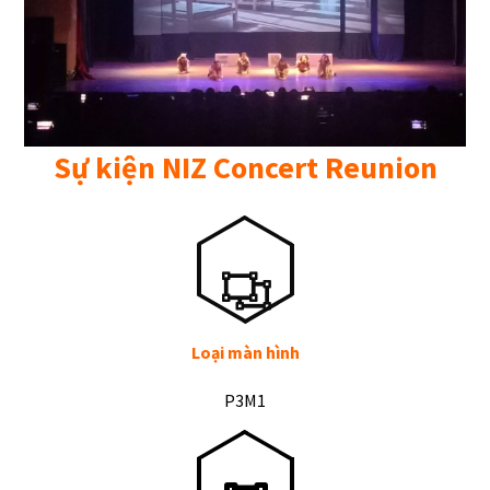
Sự kiện NIZ Concert Reunion
Loại màn hình
P3M1