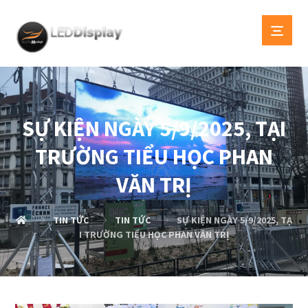
SỰ KIỆN NGÀY 5/9/2025, TẠI
TRƯỜNG TIỂU HỌC PHAN
VĂN TRỊ
TIN TỨC
TIN TỨC
SỰ KIỆN NGÀY 5/9/2025, TẠ
I TRƯỜNG TIỂU HỌC PHAN VĂN TRỊ