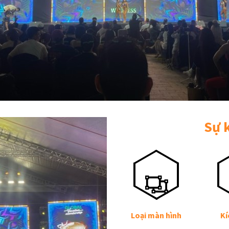
Sự 
Loại màn hình
Kí