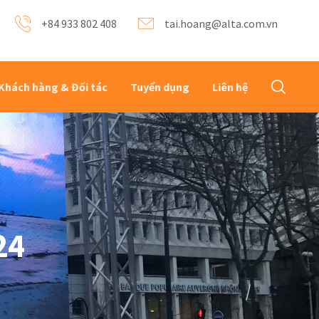
+84 933 802 408
tai.hoang@alta.com.vn
Khách hàng & Đối tác
Tuyển dụng
Liên hệ
24