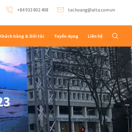
+84 933 802 408
tai.hoang@alta.com.vn
Khách hàng & Đối tác
Tuyển dụng
Liên hệ
23