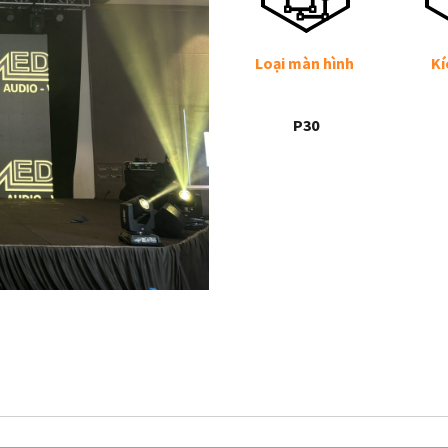
Loại màn hình
Kí
P30