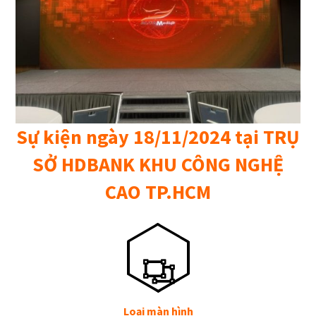
Sự kiện ngày 18/11/2024 tại TRỤ
SỞ HDBANK KHU CÔNG NGHỆ
CAO TP.HCM
Loại màn hình