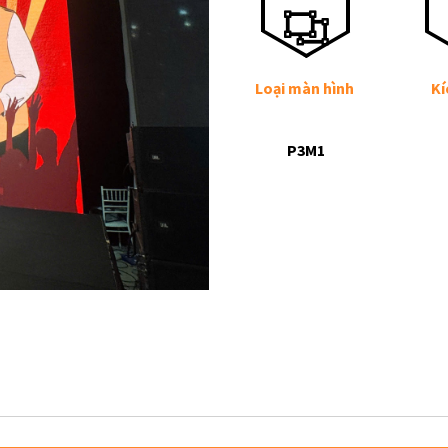
Loại màn hình
Kí
P3M1