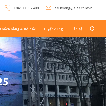
+84 933 802 408
tai.hoang@alta.com.vn
Khách hàng & Đối tác
Tuyển dụng
Liên hệ
25