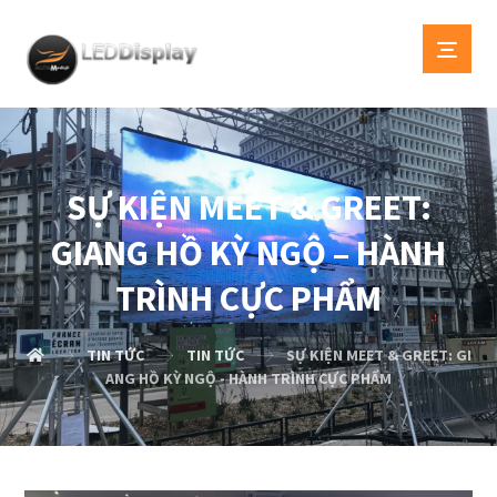
SỰ KIỆN MEET & GREET:
GIANG HỒ KỲ NGỘ – HÀNH
TRÌNH CỰC PHẨM
TIN TỨC
TIN TỨC
SỰ KIỆN MEET & GREET: GI
ANG HỒ KỲ NGỘ - HÀNH TRÌNH CỰC PHẨM