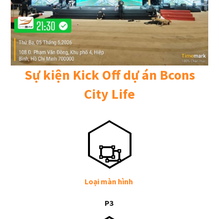
Sự kiện Kick Off dự án Bcons
City Life
Loại màn hình
P3