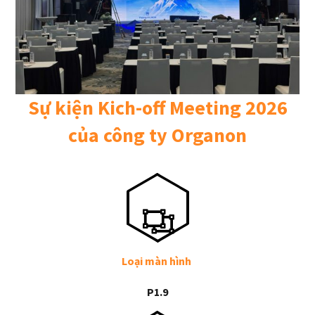
Sự kiện Kich-off Meeting 2026
của công ty Organon
Loại màn hình
P1.9