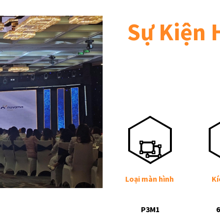
Sự Kiện 
Loại màn hình
Kí
P3M1
6