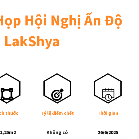
Họp Hội Nghị Ấn Độ
LakShya
ch thước
Tỷ lệ điểm chết
Thời gian
1,25m2
Không có
26/6/2025