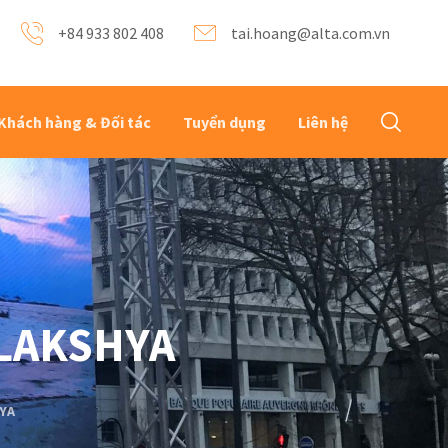
+84 933 802 408
tai.hoang@alta.com.vn
Khách hàng & Đối tác
Tuyển dụng
Liên hệ
 LAKSHYA
HYA