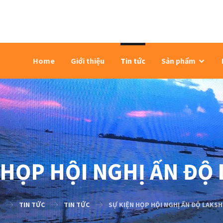
Home
Giới thiệu
Tin tức
Sản phẩm
 HỌP HỘI NGHỊ ẤN ĐỘ
TIN TỨC
TIN TỨC
SỰ KIỆN HỌP HỘI NGHỊ ẤN ĐỘ LAKS