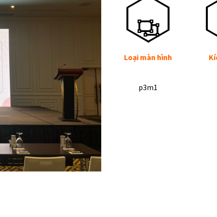
Loại màn hình
Kí
p3m1