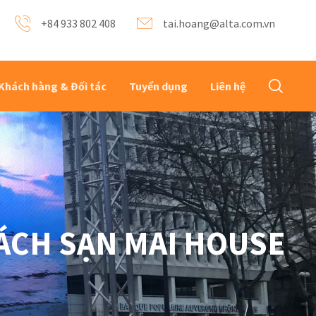
+84 933 802 408
tai.hoang@alta.com.vn
Khách hàng & Đối tác
Tuyển dụng
Liên hệ
HÁCH SẠN MAI HOUSE