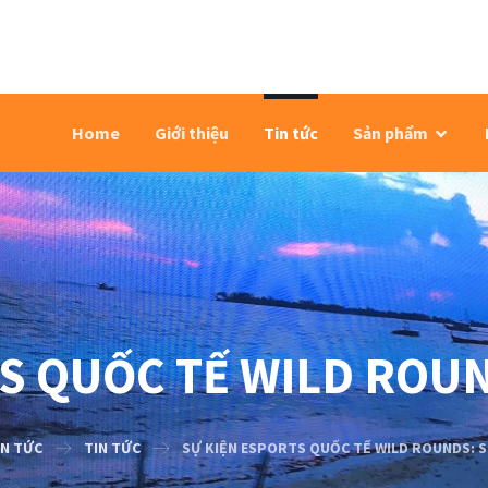
Home
Giới thiệu
Tin tức
Sản phẩm
S QUỐC TẾ WILD ROU
IN TỨC
TIN TỨC
SỰ KIỆN ESPORTS QUỐC TẾ WILD ROUNDS: 