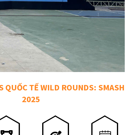
S QUỐC TẾ WILD ROUNDS: SMASH
2025