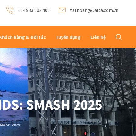
+84 933 802 408
tai.hoang@alta.com.vn
Khách hàng & Đối tác
Tuyển dụng
Liên hệ
NDS: SMASH 2025
SMASH 2025