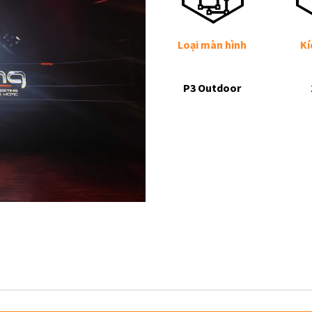
Loại màn hình
Kí
P3 Outdoor