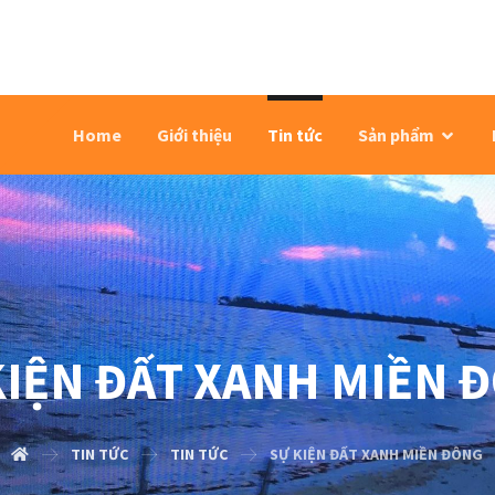
Home
Giới thiệu
Tin tức
Sản phẩm
KIỆN ĐẤT XANH MIỀN 
TIN TỨC
TIN TỨC
SỰ KIỆN ĐẤT XANH MIỀN ĐÔNG