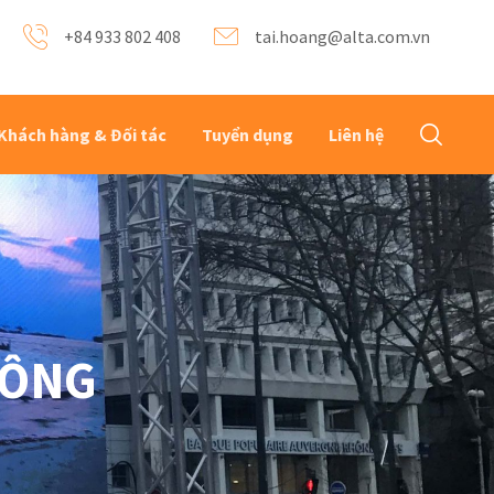
+84 933 802 408
tai.hoang@alta.com.vn
Khách hàng & Đối tác
Tuyển dụng
Liên hệ
ĐÔNG