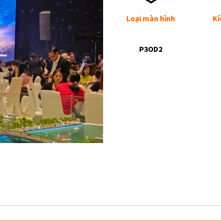
Loại màn hình
Kí
P3OD2