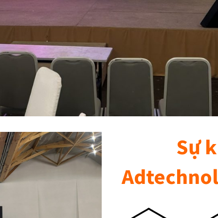
Sự k
Adtechnol