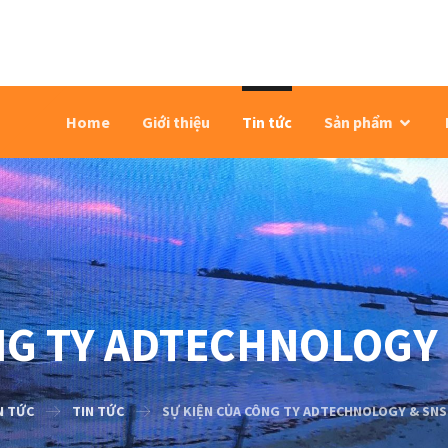
Home
Giới thiệu
Tin tức
Sản phẩm
NG TY ADTECHNOLOGY 
N TỨC
TIN TỨC
SỰ KIỆN CỦA CÔNG TY ADTECHNOLOGY & SNS