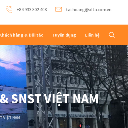
+84 933 802 408
tai.hoang@alta.com.vn
Khách hàng & Đối tác
Tuyển dụng
Liên hệ
& SNST VIỆT NAM
T VIỆT NAM