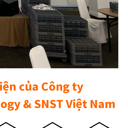
iện của Công ty
ogy & SNST Việt Nam