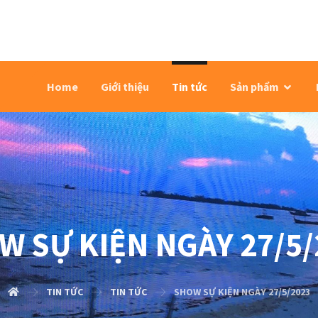
Home
Giới thiệu
Tin tức
Sản phẩm
W SỰ KIỆN NGÀY 27/5/
TIN TỨC
TIN TỨC
SHOW SỰ KIỆN NGÀY 27/5/2023