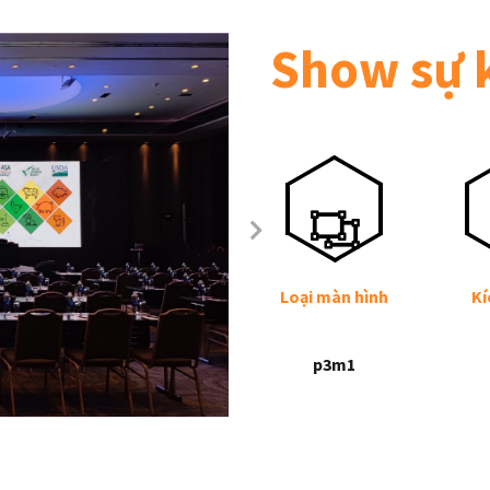
Show sự 
Loại màn hình
Kí
p3m1