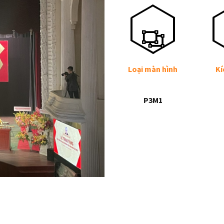
Loại màn hình
Kí
P3M1