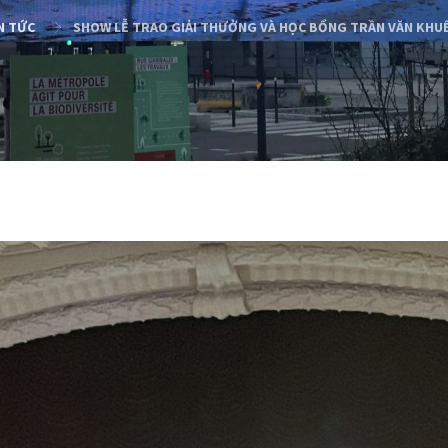
N TỨC
SHOW LỄ TRAO GIẢI THƯỞNG VÀ HỌC BỔNG TRẦN VĂN KHUÊ