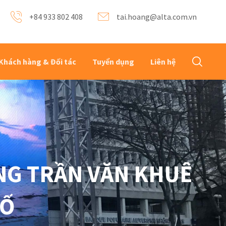
+84 933 802 408
tai.hoang@alta.com.vn
Khách hàng & Đối tác
Tuyển dụng
Liên hệ
NG TRẦN VĂN KHUÊ
HỐ