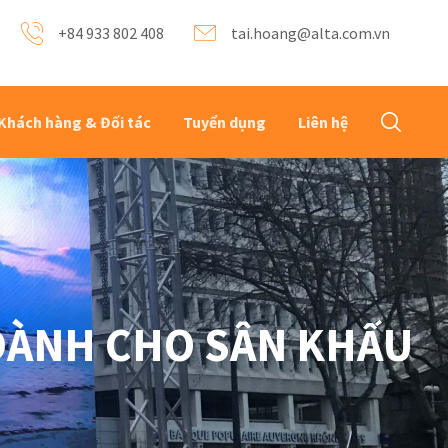
+84 933 802 408
tai.hoang@alta.com.vn
Khách hàng & Đối tác
Tuyển dụng
Liên hệ
DÀNH CHO SÂN KHẤU