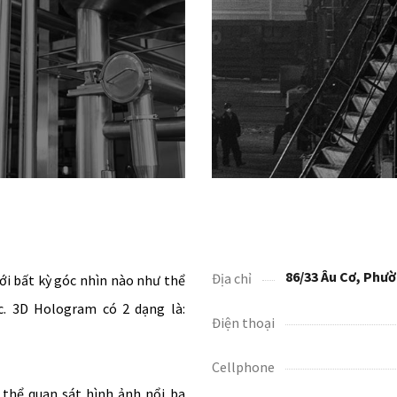
86/33 Âu Cơ, Phườ
Địa chỉ
ưới bất kỳ góc nhìn nào như thể
c. 3D Hologram có 2 dạng là:
Điện thoại
Cellphone
thể quan sát hình ảnh nổi ba