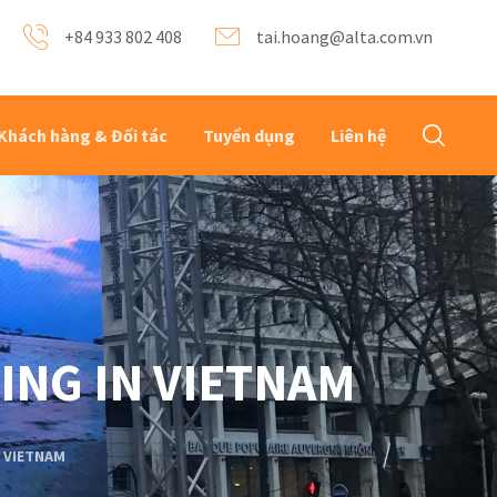
+84 933 802 408
tai.hoang@alta.com.vn
Khách hàng & Đối tác
Tuyển dụng
Liên hệ
TING IN VIETNAM
N VIETNAM