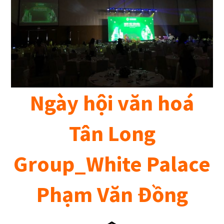
Ngày hội văn hoá
Tân Long
Group_White Palace
Phạm Văn Đồng