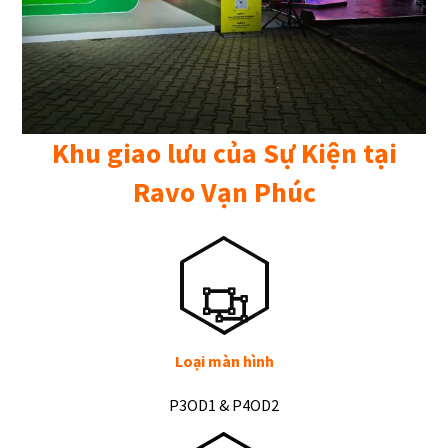
Khu giao lưu của Sự Kiện tại
Ravo Vạn Phúc
Loại màn hình
P3OD1 & P4OD2