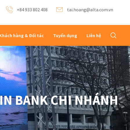
+84 933 802 408
tai.hoang@alta.com.vn
Khách hàng & Đối tác
Tuyển dụng
Liên hệ
TIN BANK CHI NHÁNH