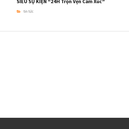
SIÊU SỰ KIỆN “24H Trọn Vẹn Cảm Xúc”
tin tức