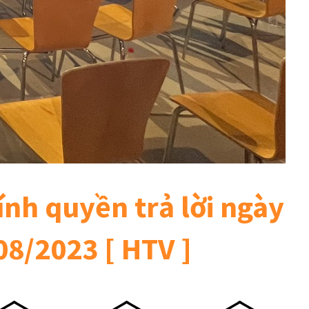
ính quyền trả lời ngày
08/2023 [ HTV ]