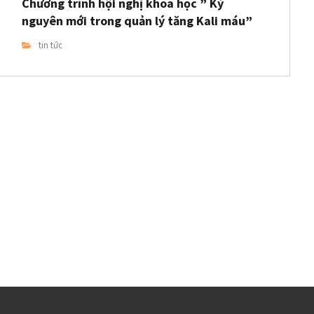
Chương trình hội nghị khoa học ” Kỷ
nguyên mới trong quản lý tăng Kali máu”
tin tức