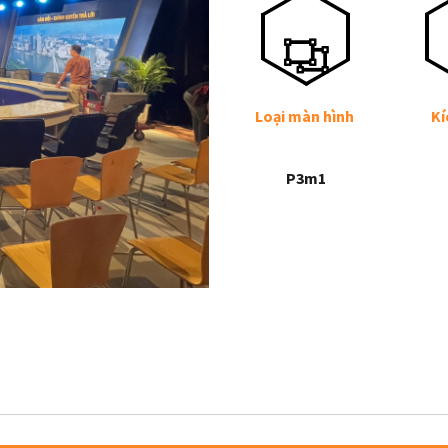
Loại màn hình
Kí
P3m1