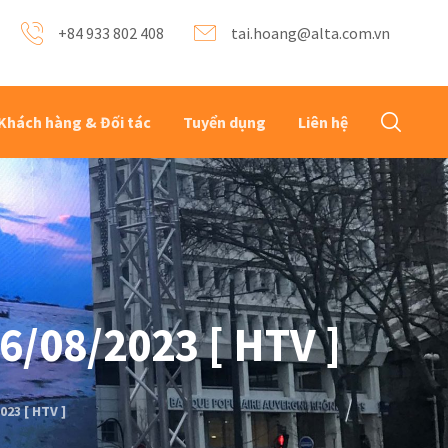
+84 933 802 408
tai.hoang@alta.com.vn
Khách hàng & Đối tác
Tuyển dụng
Liên hệ
/08/2023 [ HTV ]
23 [ HTV ]