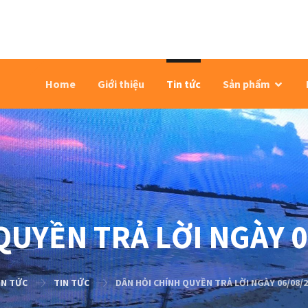
Home
Giới thiệu
Tin tức
Sản phẩm
UYỀN TRẢ LỜI NGÀY 06
IN TỨC
TIN TỨC
DÂN HỎI CHÍNH QUYỀN TRẢ LỜI NGÀY 06/08/20