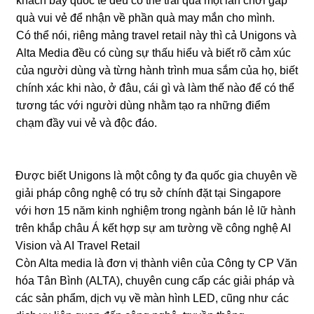
khách bay quốc tế đều có thể trải qua một lần chơi gắp
quà vui vẻ để nhận về phần quà may mắn cho mình.
Có thể nói, riêng mảng travel retail này thì cả Unigons và
Alta Media đều có cùng sự thấu hiểu và biết rõ cảm xúc
của người dùng và từng hành trình mua sắm của họ, biết
chính xác khi nào, ở đâu, cái gì và làm thế nào để có thể
tương tác với người dùng nhằm tạo ra những điểm
chạm đầy vui vẻ và độc đáo.
Được biết Unigons là một công ty đa quốc gia chuyên về
giải pháp công nghệ có trụ sở chính đặt tại Singapore
với hơn 15 năm kinh nghiệm trong ngành bán lẻ lữ hành
trên khắp châu Á kết hợp sự am tường về công nghệ AI
Vision và AI Travel Retail
Còn Alta media là đơn vị thành viên của Công ty CP Văn
hóa Tân Bình (ALTA), chuyên cung cấp các giải pháp và
các sản phẩm, dịch vụ về màn hình LED, cũng như các