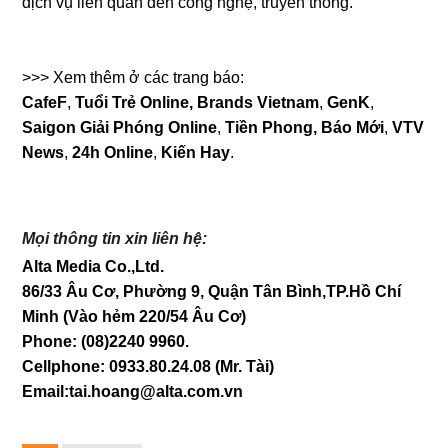
dịch vụ liên quan đến công nghệ, truyền thông.
>>> Xem thêm ở các trang báo:
CafeF
,
Tuổi Trẻ Online,
Brands Vietnam
,
GenK
,
Saigon Giải Phóng Online
,
Tiền Phong,
Báo Mới
,
VTV
News
,
24h Online
,
Kiến Hay
.
Mọi thông tin xin liên hệ:
Alta Media Co.,Ltd.
86/33 Âu Cơ, Phường 9, Quận Tân Bình,TP.Hồ Chí
Minh (Vào hẻm 220/54 Âu Cơ)
Phone: (08)2240 9960.
Cellphone: 0933.80.24.08 (Mr. T
ài
)
Email:tai.hoang@alta.com.vn