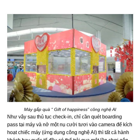
Máy gắp quà “ Gift of happiness” công nghệ AI
Như vậy sau thủ tục check-in, chỉ cần quét boarding
pass tại máy và nở một nụ cười tươi vào camera để kích
hoạt chiếc máy (ứng dụng công nghệ AI) thì tất cả hành